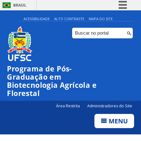
BRASIL
Simplifique!
ACESSIBILIDADE
ALTO CONTRASTE
MAPA DO SITE
Comunica BR
Participe
Acesso à informação
Legislação
Programa de Pós-
Canais
Graduação em
Biotecnologia Agrícola e
Florestal
Área Restrita
Administradores do Site
MENU