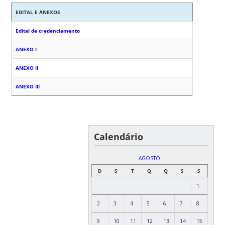
EDITAL E ANEXOS
Edital de credenciamento
ANEXO I
ANEXO II
ANEXO III
Calendário
AGOSTO
D
S
T
Q
Q
S
S
1
2
3
4
5
6
7
8
9
10
11
12
13
14
15