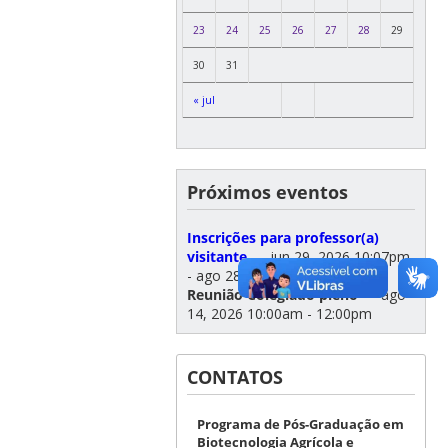
23
24
25
26
27
28
29
30
31
« jul
Próximos eventos
Inscrições para professor(a)
visitante
— jun 29, 2026 10:07pm
- ago 28, 2026 5:00pm
Reunião Colegiado pleno
— ago
14, 2026 10:00am - 12:00pm
CONTATOS
Programa de Pós-Graduação em
Biotecnologia Agrícola e