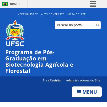
BRASIL
Simplifique!
ACESSIBILIDADE
ALTO CONTRASTE
MAPA DO SITE
Comunica BR
Participe
Acesso à informação
Legislação
Programa de Pós-
Canais
Graduação em
Biotecnologia Agrícola e
Florestal
Área Restrita
Administradores do Site
MENU