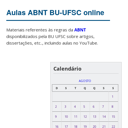
Aulas ABNT BU-UFSC online
Materiais referentes às regras da
ABNT
disponibilizados pela BU UFSC sobre artigos,
dissertações, etc.., incluindo aulas no YouTube.
Calendário
AGOSTO
D
S
T
Q
Q
S
S
1
2
3
4
5
6
7
8
9
10
11
12
13
14
15
16
17
18
19
20
21
22