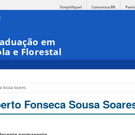
Simplifique!
Comunica BR
Parti
raduação em
la e Florestal
a Sousa Soares
erto Fonseca Sousa Soare
Docente permanente
.