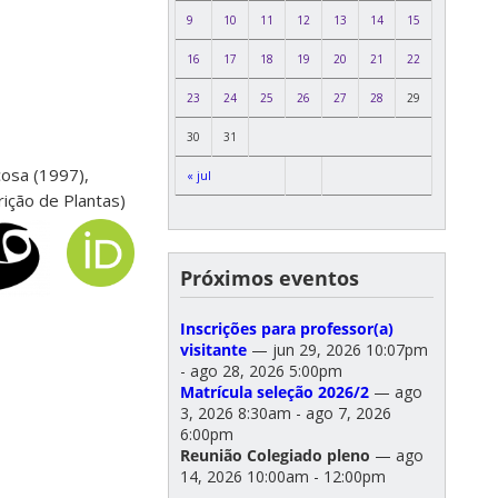
9
10
11
12
13
14
15
16
17
18
19
20
21
22
23
24
25
26
27
28
29
30
31
osa (1997),
« jul
ição de Plantas)
Próximos eventos
Inscrições para professor(a)
visitante
— jun 29, 2026 10:07pm
- ago 28, 2026 5:00pm
Matrícula seleção 2026/2
— ago
3, 2026 8:30am - ago 7, 2026
6:00pm
Reunião Colegiado pleno
— ago
14, 2026 10:00am - 12:00pm