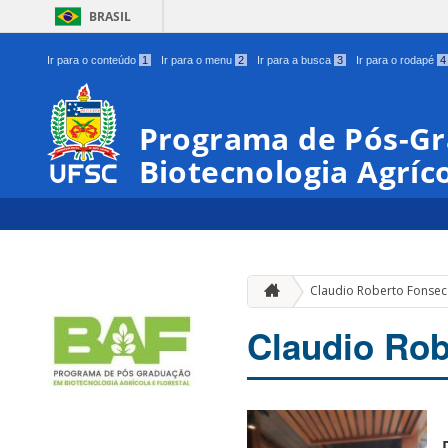
BRASIL
Ir para o conteúdo
1
Ir para o menu
2
Ir para a busca
3
Ir para o rodapé
4
Programa de Pós-G
Biotecnologia Agríco
Claudio Roberto Fonsec
Claudio Rob