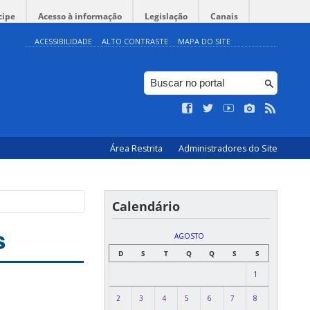
cipe
Acesso à informação
Legislação
Canais
ACESSIBILIDADE
ALTO CONTRASTE
MAPA DO SITE
Área Restrita
Administradores do Site
Calendário
s
AGOSTO
D
S
T
Q
Q
S
S
1
2
3
4
5
6
7
8