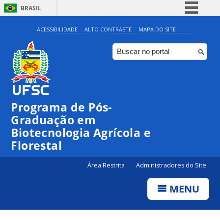
BRASIL
Simplifique!
ACESSIBILIDADE
ALTO CONTRASTE
MAPA DO SITE
Comunica BR
Participe
Acesso à informação
Legislação
Programa de Pós-
Canais
Graduação em
Biotecnologia Agrícola e
Florestal
Área Restrita
Administradores do Site
MENU