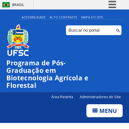
BRASIL
Simplifique!
ACESSIBILIDADE
ALTO CONTRASTE
MAPA DO SITE
Comunica BR
Participe
Acesso à informação
Legislação
Programa de Pós-
Canais
Graduação em
Biotecnologia Agrícola e
Florestal
Área Restrita
Administradores do Site
MENU