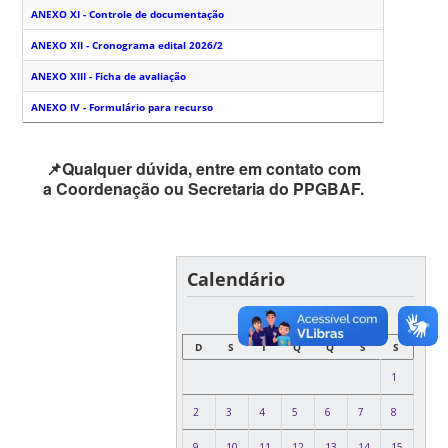
ANEXO XI - Controle de documentação
ANEXO XII - Cronograma edital 2026/2
ANEXO XIII - Ficha de avaliação
ANEXO IV - Formulário para recurso
📌Qualquer dúvida, entre em contato com
a Coordenação ou Secretaria do PPGBAF.
Calendário
AGOSTO
D
S
T
Q
Q
S
S
1
2
3
4
5
6
7
8
9
10
11
12
13
14
15