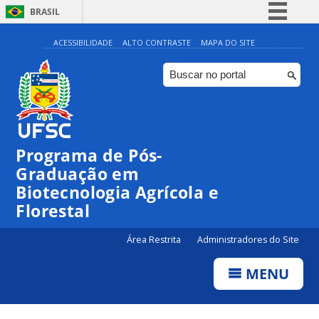
BRASIL
Simplifique!
ACESSIBILIDADE
ALTO CONTRASTE
MAPA DO SITE
Comunica BR
Participe
Acesso à informação
Legislação
Programa de Pós-
Canais
Graduação em
Biotecnologia Agrícola e
Florestal
Área Restrita
Administradores do Site
MENU