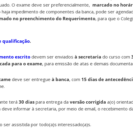
tuado. O exame deve ser preferencialmente,
marcado no horári
o haja impedimento de componentes da banca, pode ser agenda
rmado no preenchimento do Requerimento
, para que o Cole
 qualificação
.
mento escrito
devem ser enviados
à secretaria
do curso com
cada para o exame
, para emissão de atas e demais documenta
exame
deve ser entregue
à banca
, com
15 dias de antecedênc
me.
ante terá
30 dias
para entrega da
versão corrigida
a(o) orientad
a) deve informar à secretaria, por meio de email, o recebimento d
o ser assistida por todo(a)s interessado(a)s.