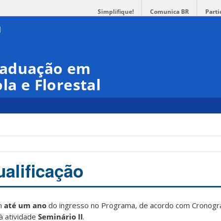
Simplifique!
Comunica BR
Parti
raduação em
la e Florestal
alificação
em
até um ano
do ingresso no Programa, de acordo com Cronogr
à atividade
Seminário II
.