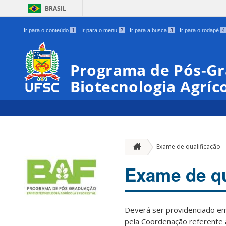
BRASIL
Ir para o conteúdo
1
Ir para o menu
2
Ir para a busca
3
Ir para o rodapé
4
Programa de Pós-G
Biotecnologia Agríco
Exame de qualificação
Exame de qu
Deverá ser providenciado 
pela Coordenação referente 