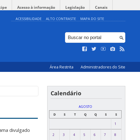
cipe
Acesso à informação
Legislação
Canais
ACESSIBILIDADE
ALTO CONTRASTE
MAPA DO SITE
Área Restrita
Administradores do Site
Calendário
AGOSTO
D
S
T
Q
Q
S
S
1
ama divulgado
2
3
4
5
6
7
8