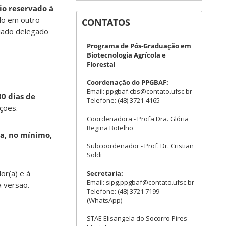
o reservado à
do em outro
CONTATOS
giado delegado
Programa de Pós-Graduação em
Biotecnologia Agrícola e
Florestal
Coordenação do PPGBAF:
Email: ppgbaf.cbs@contato.ufsc.br
30 dias de
Telefone: (48) 3721-4165
ções.
Coordenadora - Profa Dra. Glória
Regina Botelho
ia, no mínimo,
Subcoordenador - Prof. Dr. Cristian
Soldi
or(a) e à
Secretaria:
Email: sipg.ppgbaf@contato.ufsc.br
a versão.
Telefone: (48) 3721 7199
(WhatsApp)
STAE Elisangela do Socorro Pires