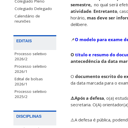
Colegiado Pleno
semestre,
no qual será efe
Colegiado Delegado
atividade
.
Entretanto
, cas
Calendário de
horário,
mas deve ser info
reuniões
delibere.
📌
O modelo para exame de
EDITAIS
Processo seletivo
O
título e resumo do docu
2026/2
antecedência da data mar
Processo seletivo
2026/1
O
documento escrito do 
Edital de bolsas
da data marcada para o exa
2026/1
Processo seletivo
2025/2
⚠️Após a defesa
, o(a) estud
secretaria. O(A) orientador(
DISCIPLINAS
⚠️A defesa é pública, podend