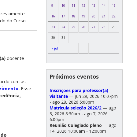
9
10
11
12
13
14
15
previamente
16
17
18
19
20
21
22
ado do Curso.
23
24
25
26
27
28
29
30
31
« jul
(a)
docente
Próximos eventos
cordo com as
rimento
.
Esse
Inscrições para professor(a)
cedência,
visitante
— jun 29, 2026 10:07pm
- ago 28, 2026 5:00pm
Matrícula seleção 2026/2
— ago
3, 2026 8:30am - ago 7, 2026
6:00pm
Reunião Colegiado pleno
— ago
14, 2026 10:00am - 12:00pm
 do