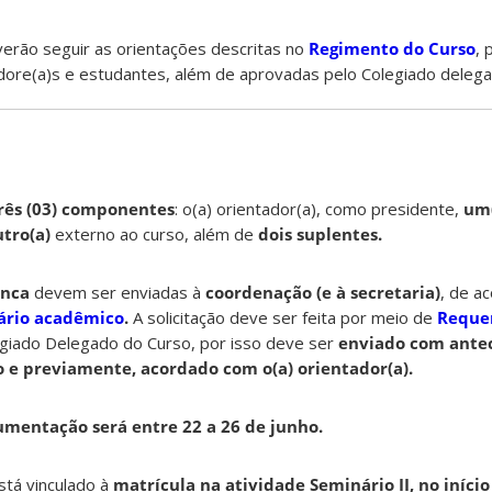
verão seguir as orientações descritas no
Regimento do Curso
, 
adore(a)s e estudantes, além de aprovadas pelo Colegiado deleg
rês (03) componentes
: o(a) orientador(a), como presidente,
um
utro(a)
externo ao curso, além de
dois suplentes.
anca
devem ser enviadas à
coordenação (e à secretaria)
, de a
ário acadêmico
.
A solicitação deve ser feita por meio de
Reque
giado Delegado do Curso, por isso deve ser
enviado com ante
 e previamente, acordado com o(a) orientador(a).
umentação será entre 22 a 26 de junho.
tá vinculado à
matrícula na atividade Seminário II, no início