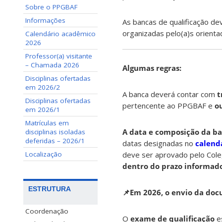
Sobre o PPGBAF
Informações
As bancas de qualificação de
organizadas pelo(a)s orient
Calendário acadêmico
2026
Professor(a) visitante
– Chamada 2026
Algumas regras:
Disciplinas ofertadas
em 2026/2
A banca deverá contar com
t
Disciplinas ofertadas
pertencente ao PPGBAF e
o
em 2026/1
Matrículas em
A data e composição da b
disciplinas isoladas
deferidas – 2026/1
datas designadas no
calend
Localização
deve ser aprovado pelo Cole
dentro do prazo informado
ESTRUTURA
📌E
m 2026, o envio da doc
Coordenação
O
exame de qualificação
es